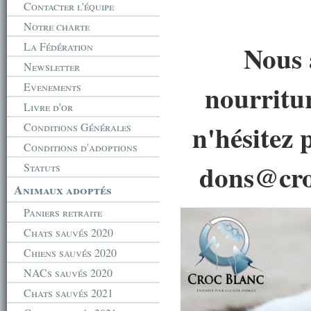
Contacter l'équipe
Notre charte
Nous 
La Fédération
Newsletter
nourritu
Evenements
Livre d'or
n'hésitez 
Conditions Générales
Conditions d'adoptions
dons@croc
Statuts
Animaux adoptés
Paniers retraite
Chats sauvés 2020
Chiens sauvés 2020
NACs sauvés 2020
Chats sauvés 2021